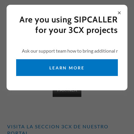
Select Language
▼
USA +
1 305 929 0404
Are you using SIPCALLER
for your 3CX projects
Ask our support team how to bring additional r
Conviertase en un canal 3CX
LEARN MORE
VISITA LA SECCION 3CX DE NUESTRO
PORTAL