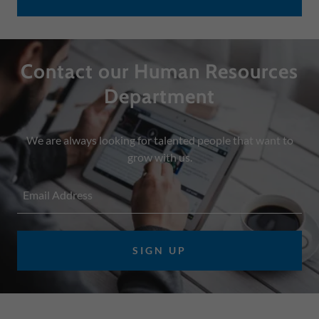
Contact our Human Resources
Department
We are always looking for talented people that want to
grow with us.
Email Address
SIGN UP